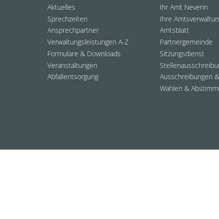
Aktuelles
Ihr Amt Neverin
Sprechzeiten
Ihre Amtsverwaltu
Ansprechpartner
Amtsblatt
Verwaltungsleistungen A-Z
Partnergemeinde
Formulare & Downloads
Sitzungsdienst
Veranstaltungen
Stellenausschreib
Abfallentsorgung
Ausschreibungen &
Wahlen & Abstimm
© 2