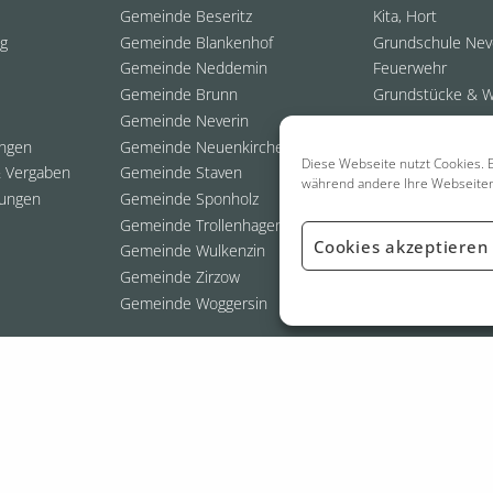
Gemeinde Beseritz
Kita, Hort
ng
Gemeinde Blankenhof
Grundschule Nev
Gemeinde Neddemin
Feuerwehr
Gemeinde Brunn
Grundstücke & 
Gemeinde Neverin
ungen
Gemeinde Neuenkirchen
Diese Webseite nutzt Cookies. E
 Vergaben
Gemeinde Staven
während andere Ihre Webseite
ungen
Gemeinde Sponholz
Gemeinde Trollenhagen
Cookies akzeptieren
Gemeinde Wulkenzin
Gemeinde Zirzow
Gemeinde Woggersin
026 Amt Neverin
- Webdesign:
Grafik- & Webdesigner | Thomas Staufen