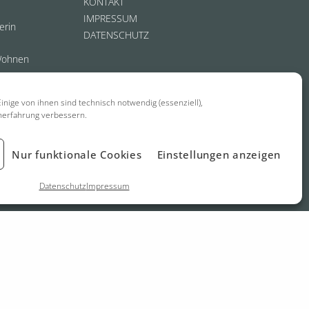
KONTAKT
IMPRESSUM
erin
DATENSCHUTZ
Wohnen
inige von ihnen sind technisch notwendig (essenziell),
nerfahrung verbessern.
Nur funktionale Cookies
Einstellungen anzeigen
Datenschutz
Impressum
biel