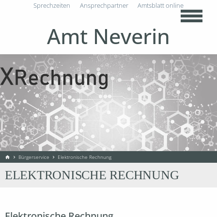
Sprechzeiten
Ansprechpartner
Amtsblatt online
Amt Neverin
Bürgerservice
Elektronische Rechnung
home
chevron_right
chevron_right
ELEKTRONISCHE RECHNUNG
Elektronische Rechnung