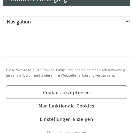
Diese Webseite nutzt Cookies. Einige von ihnen sind technisch notwendig
(essenziell), während andere Ihre Webseitenerfahrung verbessern.
Cookies akzeptieren
KONTAKT
IMPRESSUM
Nur funktionale Cookies
DATENSCHUTZ
Einstellungen anzeigen
Datenschutz
Impressum