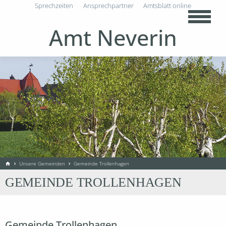
Sprechzeiten
Ansprechpartner
Amtsblatt online
Amt Neverin
Unsere Gemeinden
Gemeinde Trollenhagen
home
chevron_right
chevron_right
GEMEINDE TROLLENHAGEN
Gemeinde Trollenhagen