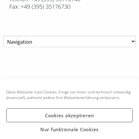
Fax: +49 (395) 35176730
Diese Webseite nutzt Cookies. Einige von ihnen sind technisch notwendig
(essenziell), während andere Ihre Webseitenerfahrung verbessern.
Cookies akzeptieren
KONTAKT
IMPRESSUM
Nur funktionale Cookies
DATENSCHUTZ