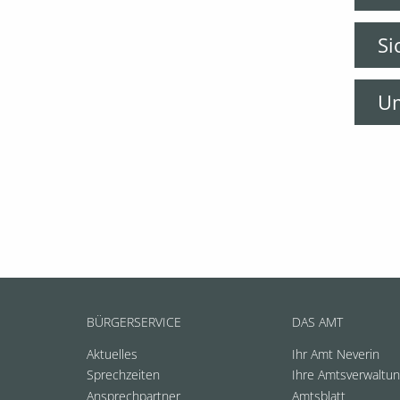
Si
Um
BÜRGERSERVICE
DAS AMT
Aktuelles
Ihr Amt Neverin
Sprechzeiten
Ihre Amtsverwaltu
Ansprechpartner
Amtsblatt