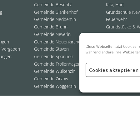
Gemeinde Beseritz
Kita, Hort
ng
Gemeinde Blankenhof
Grundschule Nev
Gemeinde Neddemin
Feuerwehr
Gemeinde Brunn
Grundstücke & 
Gemeinde Neverin
ungen
Gemeinde Neuenkirchen
Diese Webseite nutzt Cookies. E
 Vergaben
Gemeinde Staven
während andere Ihre Webseite
ungen
Gemeinde Sponholz
Gemeinde Trollenhagen
Cookies akzeptieren
Gemeinde Wulkenzin
Gemeinde Zirzow
Gemeinde Woggersin
026 Amt Neverin
- Webdesign:
Grafik- & Webdesigner | Thomas Staufen