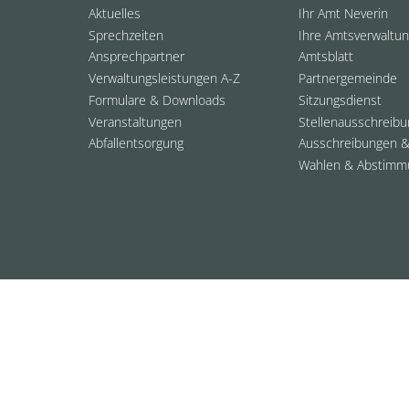
Aktuelles
Ihr Amt Neverin
Sprechzeiten
Ihre Amtsverwaltu
Ansprechpartner
Amtsblatt
Verwaltungsleistungen A-Z
Partnergemeinde
Formulare & Downloads
Sitzungsdienst
Veranstaltungen
Stellenausschreib
Abfallentsorgung
Ausschreibungen &
Wahlen & Abstimm
© 2