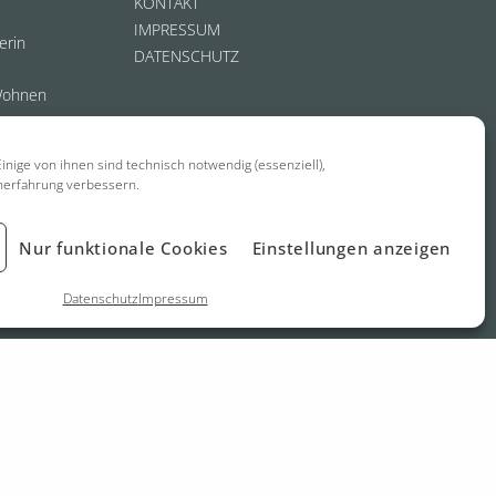
KONTAKT
IMPRESSUM
erin
DATENSCHUTZ
Wohnen
inige von ihnen sind technisch notwendig (essenziell),
nerfahrung verbessern.
Nur funktionale Cookies
Einstellungen anzeigen
Datenschutz
Impressum
biel