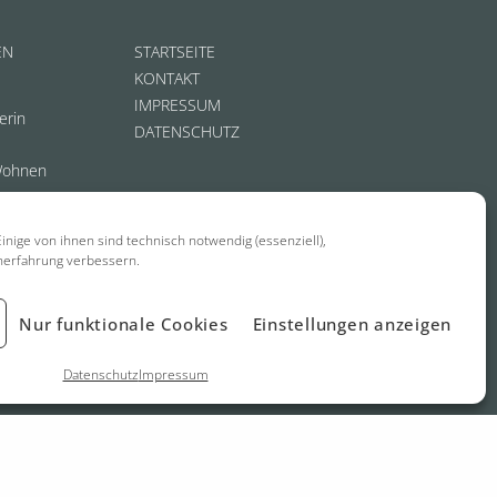
EN
STARTSEITE
KONTAKT
IMPRESSUM
erin
DATENSCHUTZ
Wohnen
inige von ihnen sind technisch notwendig (essenziell),
nerfahrung verbessern.
Nur funktionale Cookies
Einstellungen anzeigen
Datenschutz
Impressum