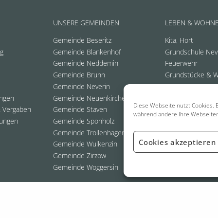
UNSERE GEMEINDEN
LEBEN & WOHN
Gemeinde Beseritz
Kita, Hort
ng
Gemeinde Blankenhof
Grundschule Nev
Gemeinde Neddemin
Feuerwehr
Gemeinde Brunn
Grundstücke & 
Gemeinde Neverin
ungen
Gemeinde Neuenkirchen
Diese Webseite nutzt Cookies. E
 Vergaben
Gemeinde Staven
während andere Ihre Webseite
ungen
Gemeinde Sponholz
Gemeinde Trollenhagen
Cookies akzeptieren
Gemeinde Wulkenzin
Gemeinde Zirzow
Gemeinde Woggersin