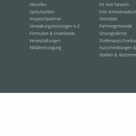
Aktuelles
Ihr Amt Neverin
Sprechzeiten
Ihre Amtsverwaltu
Ansprechpartner
Amtsblatt
Verwaltungsleistungen A-Z
Partnergemeinde
Formulare & Downloads
Sitzungsdienst
Veranstaltungen
Stellenausschreib
Abfallentsorgung
Ausschreibungen &
Wahlen & Abstimm
© 2