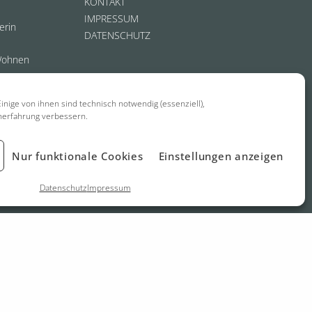
KONTAKT
IMPRESSUM
erin
DATENSCHUTZ
Wohnen
inige von ihnen sind technisch notwendig (essenziell),
nerfahrung verbessern.
Nur funktionale Cookies
Einstellungen anzeigen
Datenschutz
Impressum
biel