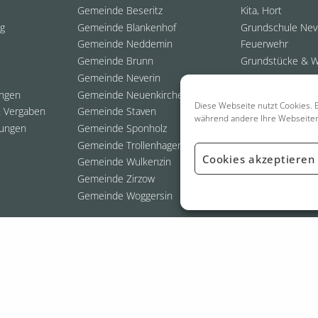
Gemeinde Beseritz
Kita, Hort
ng
Gemeinde Blankenhof
Grundschule Nev
Gemeinde Neddemin
Feuerwehr
Gemeinde Brunn
Grundstücke & 
Gemeinde Neverin
ungen
Gemeinde Neuenkirchen
Diese Webseite nutzt Cookies. E
 Vergaben
Gemeinde Staven
während andere Ihre Webseite
ungen
Gemeinde Sponholz
Gemeinde Trollenhagen
Cookies akzeptieren
Gemeinde Wulkenzin
Gemeinde Zirzow
Gemeinde Woggersin
026 Amt Neverin
- Webdesign:
Grafik- & Webdesigner | Thomas Staufen