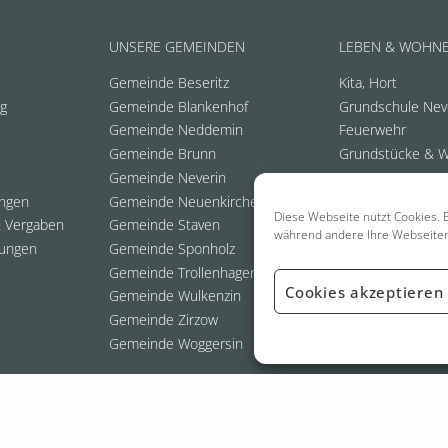
UNSERE GEMEINDEN
LEBEN & WOHN
Gemeinde Beseritz
Kita, Hort
ng
Gemeinde Blankenhof
Grundschule Nev
Gemeinde Neddemin
Feuerwehr
Gemeinde Brunn
Grundstücke & 
Gemeinde Neverin
ungen
Gemeinde Neuenkirchen
Diese Webseite nutzt Cookies. E
 Vergaben
Gemeinde Staven
während andere Ihre Webseite
ungen
Gemeinde Sponholz
Gemeinde Trollenhagen
Cookies akzeptieren
Gemeinde Wulkenzin
Gemeinde Zirzow
Gemeinde Woggersin