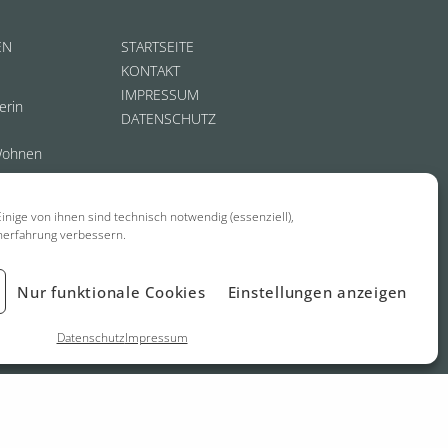
EN
STARTSEITE
KONTAKT
IMPRESSUM
erin
DATENSCHUTZ
Wohnen
inige von ihnen sind technisch notwendig (essenziell),
nerfahrung verbessern.
Nur funktionale Cookies
Einstellungen anzeigen
Datenschutz
Impressum