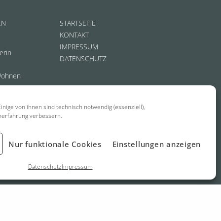
EN
STARTSEITE
KONTAKT
IMPRESSUM
erin
DATENSCHUTZ
Wohnen
inige von ihnen sind technisch notwendig (essenziell),
nerfahrung verbessern.
Nur funktionale Cookies
Einstellungen anzeigen
Datenschutz
Impressum