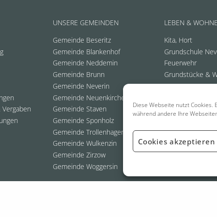
UNSERE GEMEINDEN
LEBEN & WOHN
Gemeinde Beseritz
Kita, Hort
ng
Gemeinde Blankenhof
Grundschule Nev
Gemeinde Neddemin
Feuerwehr
Gemeinde Brunn
Grundstücke & 
Gemeinde Neverin
ungen
Gemeinde Neuenkirchen
Diese Webseite nutzt Cookies. E
 Vergaben
Gemeinde Staven
während andere Ihre Webseite
ungen
Gemeinde Sponholz
Gemeinde Trollenhagen
Cookies akzeptieren
Gemeinde Wulkenzin
Gemeinde Zirzow
Gemeinde Woggersin