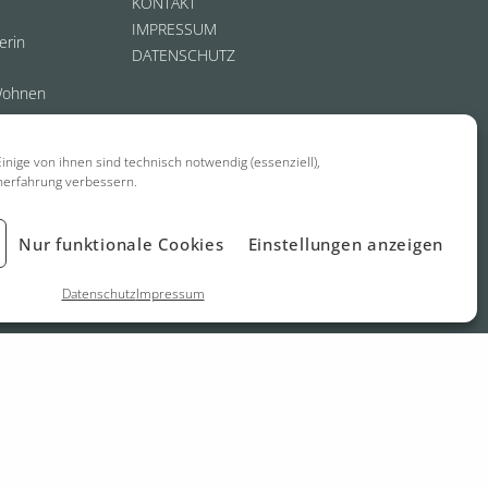
KONTAKT
IMPRESSUM
erin
DATENSCHUTZ
Wohnen
inige von ihnen sind technisch notwendig (essenziell),
nerfahrung verbessern.
Nur funktionale Cookies
Einstellungen anzeigen
Datenschutz
Impressum
biel