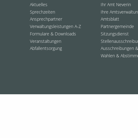
Aktuelles
Ihr Amt Neverin
Sprechzeiten
Ihre Amtsverwaltu
Ansprechpartner
Amtsblatt
Verwaltungsleistungen A-Z
Partnergemeinde
Formulare & Downloads
Sitzungsdienst
Veranstaltungen
Stellenausschreib
Abfallentsorgung
Ausschreibungen &
Wahlen & Abstimm
© 2