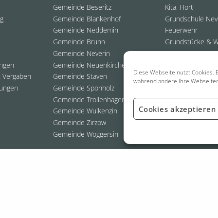
Gemeinde Beseritz
Kita, Hort
ng
Gemeinde Blankenhof
Grundschule Nev
Gemeinde Neddemin
Feuerwehr
Gemeinde Brunn
Grundstücke & 
Gemeinde Neverin
ungen
Gemeinde Neuenkirchen
Diese Webseite nutzt Cookies. E
 Vergaben
Gemeinde Staven
während andere Ihre Webseite
ungen
Gemeinde Sponholz
Gemeinde Trollenhagen
Cookies akzeptieren
Gemeinde Wulkenzin
Gemeinde Zirzow
Gemeinde Woggersin
026 Amt Neverin
- Webdesign:
Grafik- & Webdesigner | Thomas Staufen