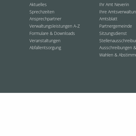
Aktuelles
Ihr Amt Neverin
Sprechzeiten
Ihre Amtsverwaltu
Ansprechpartner
Amtsblatt
Verwaltungsleistungen A-Z
Partnergemeinde
Formulare & Downloads
Sitzungsdienst
Veranstaltungen
Stellenausschreib
Abfallentsorgung
Ausschreibungen &
Wahlen & Abstimm
© 2