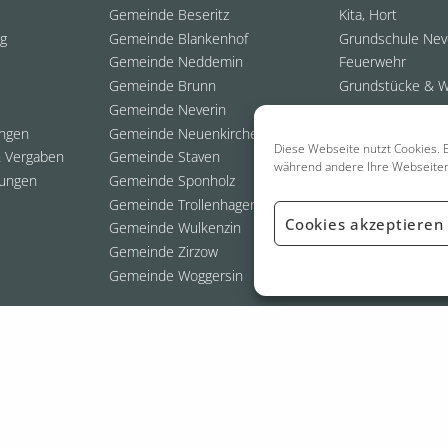
Gemeinde Beseritz
Kita, Hort
ng
Gemeinde Blankenhof
Grundschule Nev
Gemeinde Neddemin
Feuerwehr
Gemeinde Brunn
Grundstücke & 
Gemeinde Neverin
ungen
Gemeinde Neuenkirchen
Diese Webseite nutzt Cookies. E
 Vergaben
Gemeinde Staven
während andere Ihre Webseite
ungen
Gemeinde Sponholz
Gemeinde Trollenhagen
Cookies akzeptieren
Gemeinde Wulkenzin
Gemeinde Zirzow
Gemeinde Woggersin
026 Amt Neverin
- Webdesign:
Grafik- & Webdesigner | Thomas Staufen