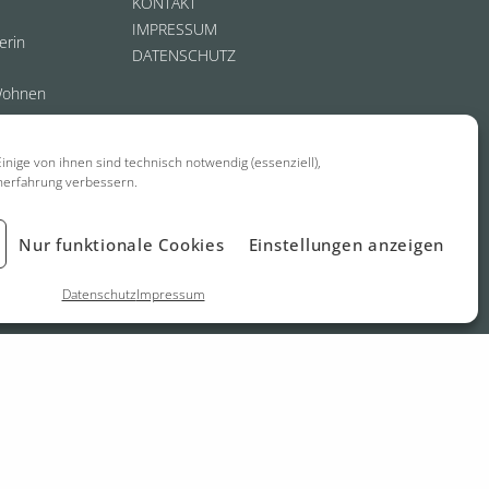
KONTAKT
IMPRESSUM
erin
DATENSCHUTZ
Wohnen
inige von ihnen sind technisch notwendig (essenziell),
nerfahrung verbessern.
Nur funktionale Cookies
Einstellungen anzeigen
Datenschutz
Impressum
biel