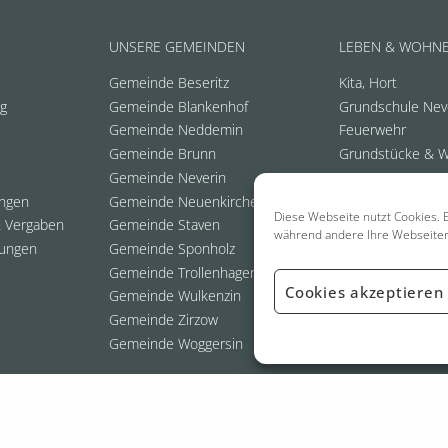
UNSERE GEMEINDEN
LEBEN & WOHN
Gemeinde Beseritz
Kita, Hort
ng
Gemeinde Blankenhof
Grundschule Nev
Gemeinde Neddemin
Feuerwehr
Gemeinde Brunn
Grundstücke & 
Gemeinde Neverin
ungen
Gemeinde Neuenkirchen
Diese Webseite nutzt Cookies. E
 Vergaben
Gemeinde Staven
während andere Ihre Webseite
ungen
Gemeinde Sponholz
Gemeinde Trollenhagen
Cookies akzeptieren
Gemeinde Wulkenzin
Gemeinde Zirzow
Gemeinde Woggersin