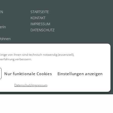
EN
STARTSEITE
KONTAKT
IMPRESSUM
erin
DATENSCHUTZ
Wohnen
inige von ihnen sind technisch notwendig (essenziell),
nerfahrung verbessern.
Nur funktionale Cookies
Einstellungen anzeigen
Datenschutz
Impressum