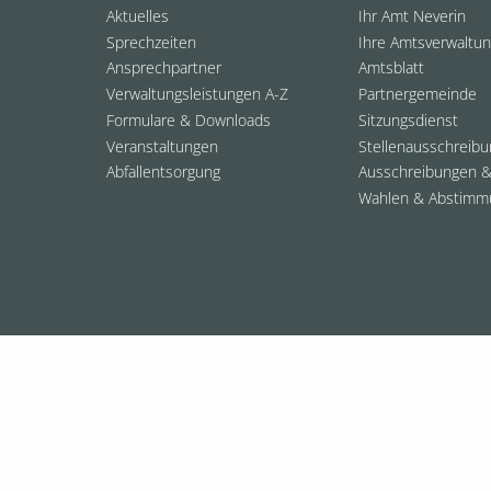
Aktuelles
Ihr Amt Neverin
Sprechzeiten
Ihre Amtsverwaltu
Ansprechpartner
Amtsblatt
Verwaltungsleistungen A-Z
Partnergemeinde
Formulare & Downloads
Sitzungsdienst
Veranstaltungen
Stellenausschreib
Abfallentsorgung
Ausschreibungen &
Wahlen & Abstimm
© 2