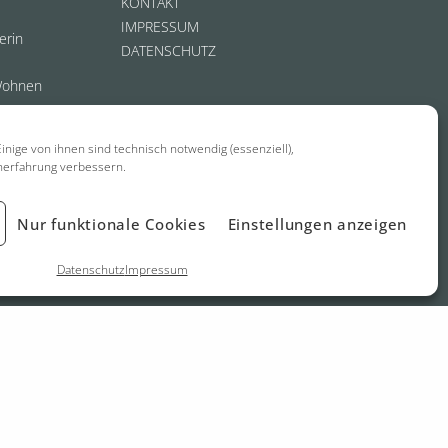
KONTAKT
IMPRESSUM
erin
DATENSCHUTZ
Wohnen
inige von ihnen sind technisch notwendig (essenziell),
nerfahrung verbessern.
Nur funktionale Cookies
Einstellungen anzeigen
Datenschutz
Impressum
biel