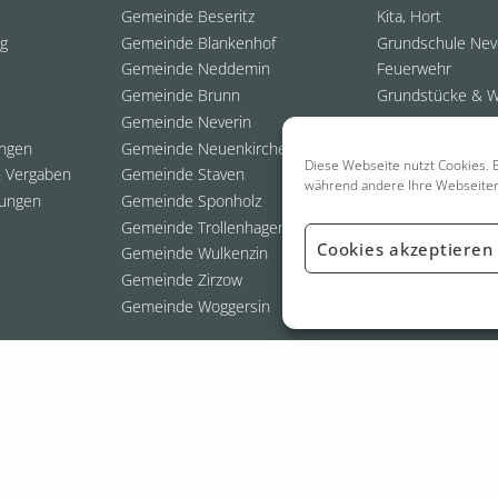
Gemeinde Beseritz
Kita, Hort
ng
Gemeinde Blankenhof
Grundschule Nev
Gemeinde Neddemin
Feuerwehr
Gemeinde Brunn
Grundstücke & 
Gemeinde Neverin
ungen
Gemeinde Neuenkirchen
Diese Webseite nutzt Cookies. E
 Vergaben
Gemeinde Staven
während andere Ihre Webseite
ungen
Gemeinde Sponholz
Gemeinde Trollenhagen
Cookies akzeptieren
Gemeinde Wulkenzin
Gemeinde Zirzow
Gemeinde Woggersin
026 Amt Neverin
- Webdesign:
Grafik- & Webdesigner | Thomas Staufen