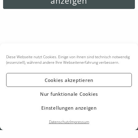
anzeigen
Diese Webseite nutzt Cookies. Einige von ihnen sind technisch notwendig
(essenziell), während andere Ihre Webseitenerfahrung verbessern.
Cookies akzeptieren
Nur funktionale Cookies
KONTAKT
IMPRESSUM
Einstellungen anzeigen
DATENSCHUTZ
Datenschutz
Impressum