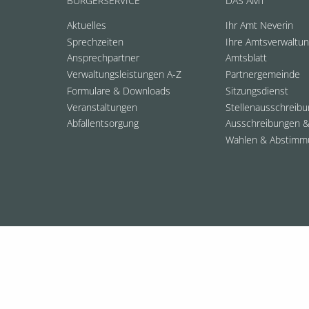
BÜRGERSERVICE
DAS AMT
Aktuelles
Ihr Amt Neverin
Sprechzeiten
Ihre Amtsverwaltu
Ansprechpartner
Amtsblatt
Verwaltungsleistungen A-Z
Partnergemeinde
Formulare & Downloads
Sitzungsdienst
Veranstaltungen
Stellenausschreib
Abfallentsorgung
Ausschreibungen &
Wahlen & Abstimm
© 2