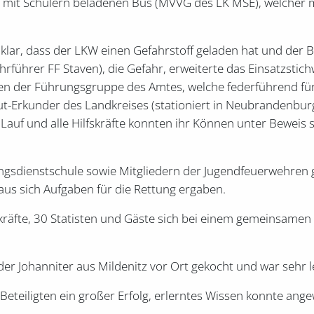
n mit Schülern beladenen Bus (MVVG des LK MSE), welcher m
 klar, dass der LKW einen Gefahrstoff geladen hat und der B
hrführer FF Staven), die Gefahr, erweiterte das Einsatzsti
ben der Führungsgruppe des Amtes, welche federführend fü
-Erkunder des Landkreises (stationiert in Neubrandenburg
auf und alle Hilfskräfte konnten ihr Können unter Beweis 
ungsdienstschule sowie Mitgliedern der Jugendfeuerwehren 
raus sich Aufgaben für die Rettung ergaben.
räfte, 30 Statisten und Gäste sich bei einem gemeinsame
 Johanniter aus Mildenitz vor Ort gekocht und war sehr l
eteiligten ein großer Erfolg, erlerntes Wissen konnte ang