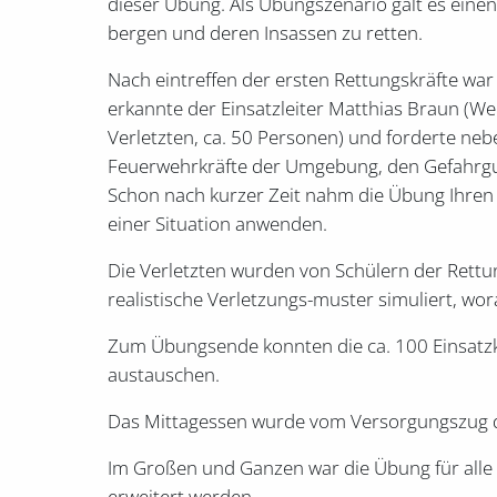
dieser Übung. Als Übungszenario galt es eine
bergen und deren Insassen zu retten.
Nach eintreffen der ersten Rettungskräfte war
erkannte der Einsatzleiter Matthias Braun (We
Verletzten, ca. 50 Personen) und forderte ne
Feuerwehrkräfte der Umgebung, den Gefahrgut
Schon nach kurzer Zeit nahm die Übung Ihren L
einer Situation anwenden.
Die Verletzten wurden von Schülern der Rett
realistische Verletzungs-muster simuliert, wo
Zum Übungsende konnten die ca. 100 Einsatzk
austauschen.
Das Mittagessen wurde vom Versorgungszug der
Im Großen und Ganzen war die Übung für alle B
erweitert werden.