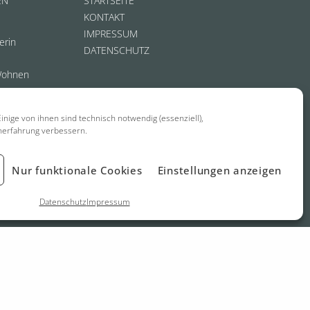
EN
STARTSEITE
KONTAKT
IMPRESSUM
erin
DATENSCHUTZ
Wohnen
inige von ihnen sind technisch notwendig (essenziell),
nerfahrung verbessern.
Nur funktionale Cookies
Einstellungen anzeigen
Datenschutz
Impressum
biel