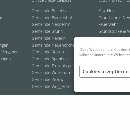
UNSERE GEMEINDEN
LEBEN & WOHN
Gemeinde Beseritz
Kita, Hort
ng
Gemeinde Blankenhof
Grundschule Nev
Gemeinde Neddemin
Feuerwehr
Gemeinde Brunn
Grundstücke & 
Gemeinde Neverin
ungen
Gemeinde Neuenkirchen
Diese Webseite nutzt Cookies. E
 Vergaben
Gemeinde Staven
während andere Ihre Webseite
ungen
Gemeinde Sponholz
Gemeinde Trollenhagen
Cookies akzeptieren
Gemeinde Wulkenzin
Gemeinde Zirzow
Gemeinde Woggersin
026 Amt Neverin
- Webdesign:
Grafik- & Webdesigner | Thomas Staufen